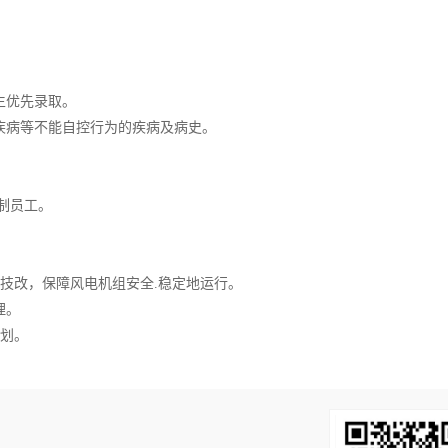
生优先录取。
疾病等不能自控行为的疾病及病史。
制员工。
修技改，保障风电机组安全.稳定地运行。
理。
计划。