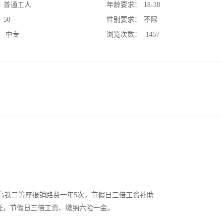
：
普通工人
年龄要求：
18-38
：
50
性别要求：
不限
：
中专
浏览次数：
1457
；
薪休假；高铁二等座报销路费一年5次，节假日三倍工资补助
证，节假日三倍工资、缴纳六险一金。