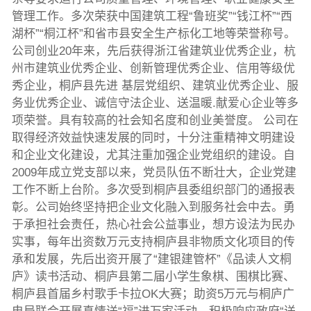
管理工作。多次荣获中国建筑工程“鲁班奖”“钱江杯”“西
湖杯”“桐江杯”和省市县安全生产标化工地等荣誉称号。
公司创业20年来，先后获得浙江省建筑业优秀企业，杭
州市建筑业优秀企业、创新管理优秀企业、信用等级优
秀企业，桐庐县先进 基层党组织、建筑业优秀企业、服
务业优秀企业、诚信守法企业、送温暖.献爱心企业等多
项荣誉。具有较高的社会知名度和创业美誉度。 公司在
取得经济效益快速发展的同时，十分注重精神文明建设
和企业文化建设，尤其注重加强企业党组织的建设。自
2009年成立党支部以来，党员队伍不断壮大，企业党建
工作不断上台阶。多次受到桐庐县委组织部门的通报表
彰。公司始终坚持把企业文化融入到服务社会中去。勇
于承担社会责任，热心社会公益事业，想方设法为民办
实事，每年出资数万元支持桐庐县非物质文化项目的传
承和发展，先后出资开展了“建银建管杯”《品读人文桐
庐》读书活动、桐庐县第二届小学生象棋、围棋比赛、
桐庐县首届乡村歌手卡拉OK大赛；助资5万元与桐庐广