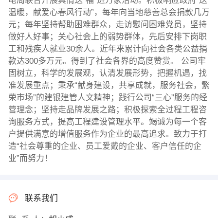
电局联合开展真情送“福”进万家活动。积极响应政府“送
温暖，献爱心春风行动”，每年向当地慈善总会捐款几万
元；每年坚持帮助困难群众，走访慰问困难党员，坚持
做好人好事；关心社会上的弱势群体，先后安排下岗职
工和残疾人就业30余人。近年来累计向社会各类公益捐
款达300多万元。得到了社会各界的高度赞赏。 公司牢
固树立，科学的发展观，认清发展形势，把握机遇，找
准发展重点；秉承“献身建设，共享成就，服务社会，繁
荣市场”的建银建管人文精神；践行公司“三心”服务的经
营理念；坚持走品牌发展之路；积极探索全过程工程咨
询服务方式，提高工程建设管理水平。竭诚为每一个客
户提供满意的增值服务作为企业的最高追求。致力于打
造“社会尊重的企业、员工爱戴的企业、客户信任的企
业”而努力！
联系我们